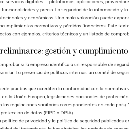
ce servicios digitales —plataformas, aplicaciones, proveedor
funcionalidades y precio. La seguridad de la información y l
utacionales y económicos. Una mala valoración puede exponer 
incumplimientos normativos y pérdidas financieras. Este texto
ectos con ejemplos, criterios técnicos y un listado de comprob
reliminares: gestión y cumplimient
omprobar si la empresa identifica a un responsable de seguri
 similar. La presencia de políticas internas, un comité de seg
edir pruebas que acrediten la conformidad con la normativa 
en la Unión Europea, legislaciones nacionales de protección 
o las regulaciones sanitarias correspondientes en cada país). V
protección de datos (EIPD o DPIA).
a política de privacidad y la política de seguridad publicadas 
lidad del tratamiento, la base jurídica, los periodos de conser