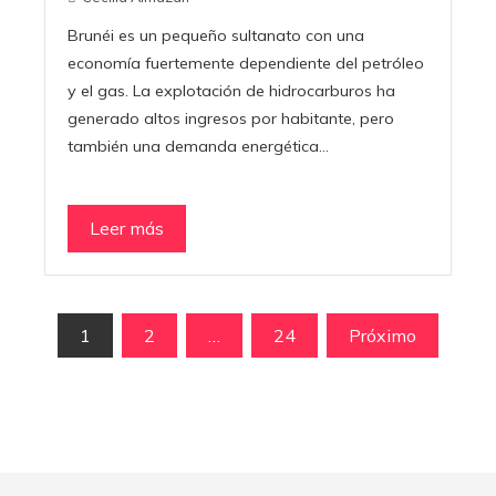
Brunéi es un pequeño sultanato con una
economía fuertemente dependiente del petróleo
y el gas. La explotación de hidrocarburos ha
generado altos ingresos por habitante, pero
también una demanda energética…
Leer más
Paginación
1
2
…
24
Próximo
de
entradas