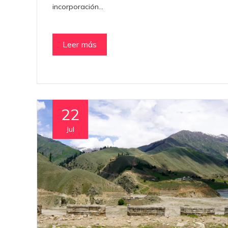
incorporación…
Leer más
22
Jul