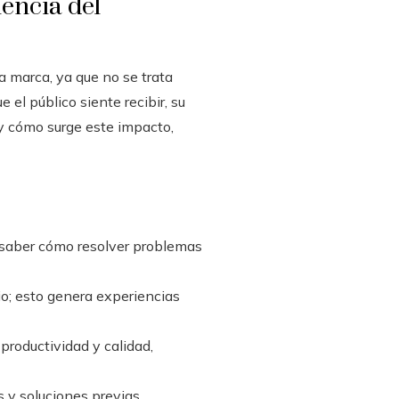
iencia del
a marca, ya que no se trata
 el público siente recibir, su
é y cómo surge este impacto,
 saber cómo resolver problemas
io; esto genera experiencias
roductividad y calidad,
s y soluciones previas