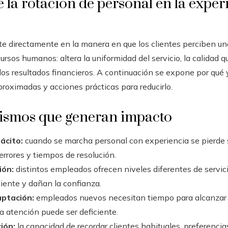
 la rotación de personal en la exper
te directamente en la manera en que los clientes perciben un
sos humanos: altera la uniformidad del servicio, la calidad que
a, los resultados financieros. A continuación se expone por qu
proximadas y acciones prácticas para reducirlo.
ismos que generan impacto
ácito:
cuando se marcha personal con experiencia se pierde
errores y tiempos de resolución.
ión:
distintos empleados ofrecen niveles diferentes de servic
iente y dañan la confianza.
aptación:
empleados nuevos necesitan tiempo para alcanzar p
la atención puede ser deficiente.
ión:
la capacidad de recordar clientes habituales, preferencia