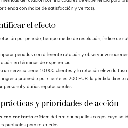
 métricas de rotación con indicadores de experiencia para prior
r tienda con índice de satisfacción y ventas).
ificar el efecto
otación por periodo, tiempo medio de resolución, índice de sat
parar periodos con diferente rotación y observar variaciones
rotación en términos de experiencia.
si un servicio tiene 10.000 clientes y la rotación eleva la ta
 ingreso promedio por cliente es 200 EUR, la pérdida directa 
ar personal y daños reputacionales.
rácticas y prioridades de acción
s con contacto crítico:
determinar aquellos cargos cuya sali
es puntuales para retenerlos.