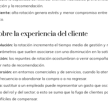
ación y la recomendación.
iente:
alta rotación genera estrés y menor compromiso entre
co.
bre la experiencia del cliente
lución:
la rotación incrementa el tiempo medio de gestión y m
arámetros que suelen asociarse con una disminución en la sati
ión:
los repuntes de rotación acostumbran a venir acompañad
dor neto de recomendación.
rsión:
en entornos comerciales y de servicios, cuando la atenc
frecuencia a abandonar la compra o a no regresar.
o:
sustituir a un empleado puede representar un gasto que osc
 del rol y del sector; a esto se suma que la fuga de clientes p
ifíciles de compensar.