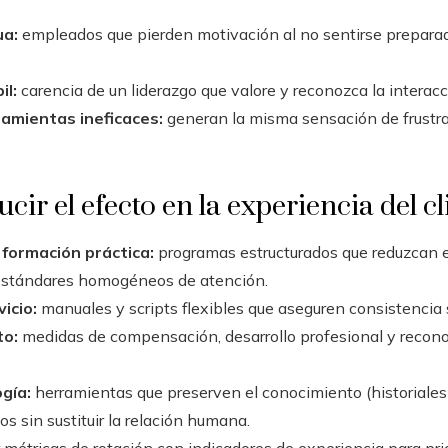
ua:
empleados que pierden motivación al no sentirse prepara
il:
carencia de un liderazgo que valore y reconozca la interacci
amientas ineficaces:
generan la misma sensación de frustra
ir el efecto en la experiencia del cl
 formación práctica:
programas estructurados que reduzcan e
 estándares homogéneos de atención.
icio:
manuales y scripts flexibles que aseguren consistencia s
to:
medidas de compensación, desarrollo profesional y recon
gía:
herramientas que preserven el conocimiento (historiales 
 sin sustituir la relación humana.