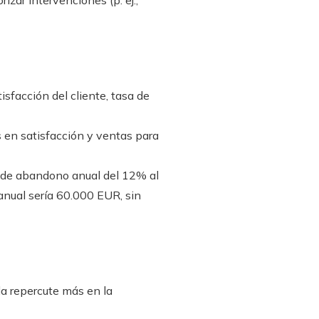
izar intervenciones (p. ej.,
isfacción del cliente, tasa de
 en satisfacción y ventas para
sa de abandono anual del 12% al
anual sería 60.000 EUR, sin
da repercute más en la