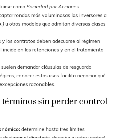
tuirse como
Sociedad por Acciones
a captar rondas más voluminosas los inversores a
.)
u otros modelos que admitan diversas clases
 y los contratos deben adecuarse al régimen
ol incide en las retenciones y en el tratamiento
n suelen demandar cláusulas de resguardo
gicas; conocer estos usos facilita negociar qué
 excepciones razonables.
e términos sin perder control
conómico:
determine hasta tres límites
e designar el directorio, derecho a vetar ventas)