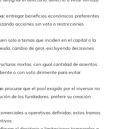
os:
entregar beneficios económicos preferentes
lizando acciones sin voto o restricciones
en solo a temas que inciden en el capital o la
deuda, cambio de giro), excluyendo decisiones
ructuras mixtas, con igual cantidad de asientos
iente o con voto dirimente para evitar
o:
procurar que el pool exigido por el inversor no
ción de los fundadores; preferir su creación
omerciales u operativas definidas; estos tramos
ntivos.
figurar el directorio o limitaciones temporales a