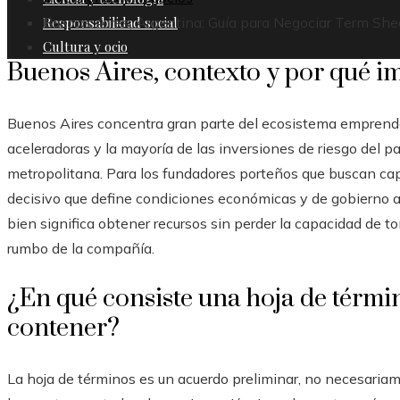
Responsabilidad social
Buenos Aires, Argentina: Guía para Negociar Term Sh
Cultura y ocio
Buenos Aires, contexto y por qué im
Buenos Aires concentra gran parte del ecosistema emprende
aceleradoras y la mayoría de las inversiones de riesgo del pa
metropolitana. Para los fundadores porteños que buscan capi
decisivo que define condiciones económicas y de gobierno an
bien significa obtener recursos sin perder la capacidad de t
rumbo de la compañía.
¿En qué consiste una hoja de térmi
contener?
La hoja de términos es un acuerdo preliminar, no necesariam