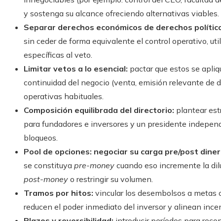
y sostenga su alcance ofreciendo alternativas viables.
Separar derechos económicos de derechos polític
sin ceder de forma equivalente el control operativo, uti
específicas al veto.
Limitar vetos a lo esencial:
pactar que estos se apliqu
continuidad del negocio (venta, emisión relevante de 
operativas habituales.
Composición equilibrada del directorio:
plantear est
para fundadores e inversores y un presidente independ
bloqueos.
Pool de opciones: negociar su carga pre/post diner
se constituya
pre-money
cuando eso incremente la dilu
post-money
o restringir su volumen.
Tramos por hitos:
vincular los desembolsos a metas c
reducen el poder inmediato del inversor y alinean ince
Plazos y reversibilidad:
introducir períodos para recon