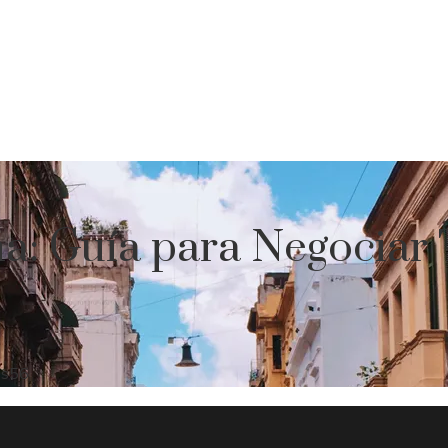
na: Guía para Negociar
es
56