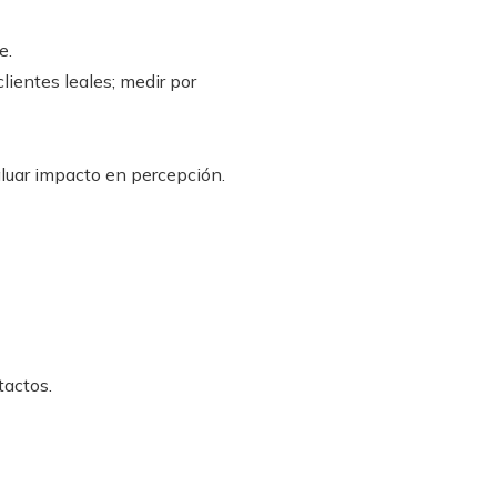
e.
ientes leales; medir por
aluar impacto en percepción.
tactos.