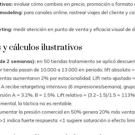
tivas:
evaluar cómo cambios en precio, promoción o formato a
t modeling:
para canales online, rastrear viajes del cliente y ca
ting:
medir atención en punto de venta y eficacia visual de d
y cálculos ilustrativos
 de 2 semanas):
en 50 tiendas tratamiento se aplicó descue
r tienda pasan de 10.000 a 13.000 en periodo; lift absoluto =
 ventas aumentaron 2% por estacionalidad. Lift neto ajustad
A recibe retargeting intensivo (6 impresiones/semana), grupo
ón A = 3.2%, B = 1.5%. Lift relativo = (3.2−1.5)/1.5 = 113%. 
mental, la táctica no es rentable.
umentar la presión comercial en 50% genera 20% más ventas,
 >1 indica fuerte respuesta; <1 sugiere saturación o efecto limi