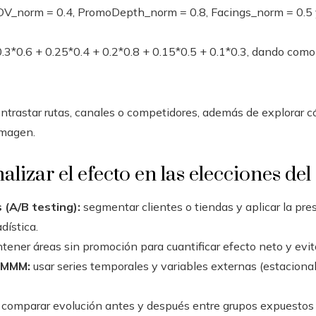
SOV_norm = 0.4, PromoDepth_norm = 0.8, Facings_norm = 0.5 
r 0.3*0.6 + 0.25*0.4 + 0.2*0.8 + 0.15*0.5 + 0.1*0.3, dando com
ontrastar rutas, canales o competidores, además de explorar 
imagen.
alizar el efecto en las elecciones d
(A/B testing):
segmentar clientes o tiendas y aplicar la pres
adística.
ener áreas sin promoción para cuantificar efecto neto y evit
 MMM:
usar series temporales y variables externas (estaciona
comparar evolución antes y después entre grupos expuestos 