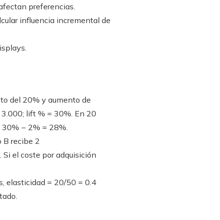
fectan preferencias.
lcular influencia incremental de
isplays.
nto del 20% y aumento de
 3.000; lift % = 30%. En 20
o ≈ 30% − 2% = 28%.
 B recibe 2
Si el coste por adquisición
 elasticidad = 20/50 = 0.4
tado.