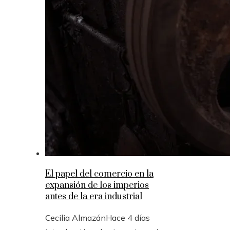
El papel del comercio en la
expansión de los imperios
antes de la era industrial
Cecilia Almazán
Hace 4 días