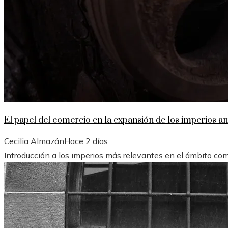
El papel del comercio en la expansión de los imperios ant
Cecilia Almazán
Hace 2 días
Introducción a los imperios más relevantes en el ámbito comer