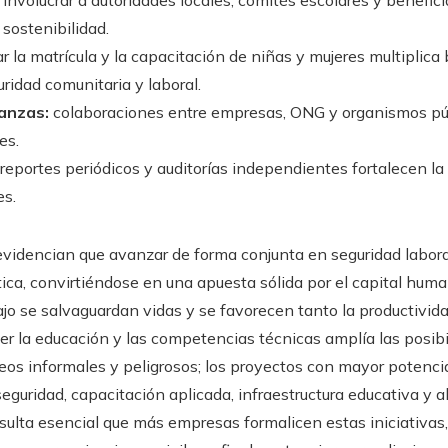
involucrar a autoridades locales, comités escolares y benefici
 sostenibilidad.
ar la matrícula y la capacitación de niñas y mujeres multiplica 
ridad comunitaria y laboral.
ianzas:
colaboraciones entre empresas, ONG y organismos pú
es.
reportes periódicos y auditorías independientes fortalecen la 
es.
videncian que avanzar de forma conjunta en seguridad labora
ica, convirtiéndose en una apuesta sólida por el capital humano
bajo se salvaguardan vidas y se favorecen tanto la productivi
cer la educación y las competencias técnicas amplía las posi
os informales y peligrosos; los proyectos con mayor potencial
eguridad, capacitación aplicada, infraestructura educativa y a
sulta esencial que más empresas formalicen estas iniciativas,