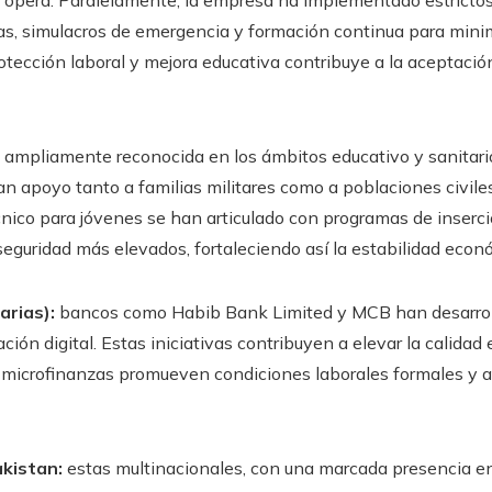
 opera. Paralelamente, la empresa ha implementado estricto
ías, simulacros de emergencia y formación continua para mini
ección laboral y mejora educativa contribuye a la aceptación s
ampliamente reconocida en los ámbitos educativo y sanitario,
an apoyo tanto a familias militares como a poblaciones civiles
nico para jóvenes se han articulado con programas de inserci
seguridad más elevados, fortaleciendo así la estabilidad eco
arias):
bancos como Habib Bank Limited y MCB han desarrol
ación digital. Estas iniciativas contribuyen a elevar la calidad
 microfinanzas promueven condiciones laborales formales y ac
akistan:
estas multinacionales, con una marcada presencia en 