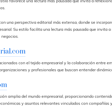
stilo favorece una lectura más pausada que invita a reflexiona
os.
con una perspectiva editorial más extensa, donde se incorporan
arial. Su estilo facilita una lectura más pausada que invita a 
s negocios.
rial.com
acionados con el tejido empresarial y la colaboración entre e
organizaciones y profesionales que buscan entender dinámica
om
isión amplia del mundo empresarial, proporcionando contenido
s económicas y asuntos relevantes vinculados con compañías y