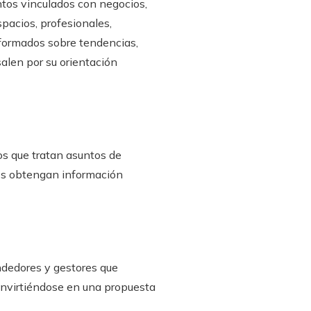
ntos vinculados con negocios,
pacios, profesionales,
formados sobre tendencias,
salen por su orientación
os que tratan asuntos de
res obtengan información
ndedores y gestores que
onvirtiéndose en una propuesta