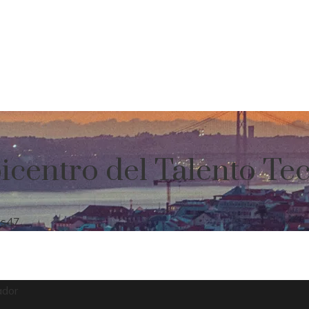
picentro del Talento T
es
47
ador