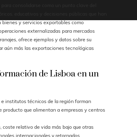
o para consolidarse como un punto clave del
óricos, educativos y decisiones públicas que han
en bienes y servicios exportables como
y operaciones externalizadas para mercados
ranajes, ofrece ejemplos y datos sobre su
zar aún más las exportaciones tecnológicas
formación de Lisboa en un
e institutos técnicos de la región forman
 de producto que alimentan a empresas y centros
 coste relativo de vida más bajo que otras
ionales internacionales y retornados.