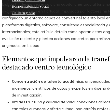
Lisboa ha dejado de ser solo una capital orientada al turism
Responsabilidad social
avance tecnológico en Portugal, impulsada por factores hist
Cultura y ocio
configurado un entorno capaz de convertir el talento local 
plataformas digitales, software, consultoría especializada 
internacionales; este artículo detalla cómo operan estos eng
evolución reciente y plantea acciones concretas para refor
originadas en Lisboa.
Elementos que impulsaron la trans
destacado centro tecnológico
Concentración de talento académico:
universidades 
ingenieros, científicos de datos y expertos en diseño
de investigación.
Infraestructura y calidad de vida:
conexiones aéreas,
capitales europeas y oferta cultural han atraído profes