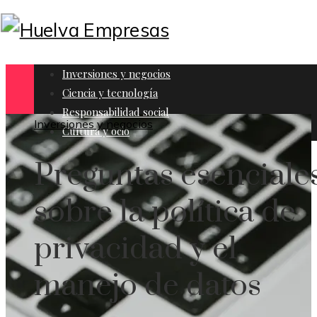
Inversiones y negocios
Ciencia y tecnología
Responsabilidad social
Inversiones y negocios
Cultura y ocio
Preguntas esenciale
sobre la política de
privacidad y el
manejo de datos