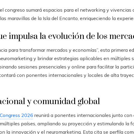
 el congreso sumará espacios para el networking y vivencias c
las maravillas de la Isla del Encanto, enriqueciendo la experie
ue impulsa la evolución de los merc
encia para transformar mercados y economías”, esta primera ed
neuromarketing y brindar estrategias aplicables en múltiples s
inando sesiones presenciales y online para facilitar la partic
contará con ponentes internacionales y locales de alta trayect
acional y comunidad global
 Congress 2026
reunirá a ponentes internacionales junto co
múltiples países, ampliando su proyección y estimulando la f
 la innovación y el neuromarketing. Esta cita se perfila com