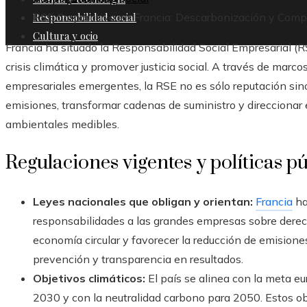
Responsabilidad social
RSE Corporativa en Francia: Descarbonización y Comp
Cultura y ocio
Francia ha situado la Responsabilidad Social Empresarial (RS
crisis climática y promover justicia social. A través de marcos
empresariales emergentes, la RSE no es sólo reputación sino
emisiones, transformar cadenas de suministro y direccionar 
ambientales medibles.
Regulaciones vigentes y políticas pú
Leyes nacionales que obligan y orientan:
Francia
ha
responsabilidades a las grandes empresas sobre der
economía circular y favorecer la reducción de emisione
prevención y transparencia en resultados.
Objetivos climáticos:
El país se alinea con la meta e
2030 y con la neutralidad carbono para 2050. Estos obj