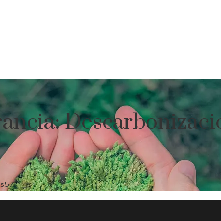
rancia: Descarbonizac
es
57