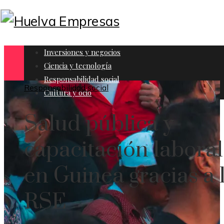
Inversiones y negocios
Ciencia y tecnología
Responsabilidad social
Responsabilidad social
Cultura y ocio
Salud pública y
capacitación laboral
en Guinea gracias a 
RSE