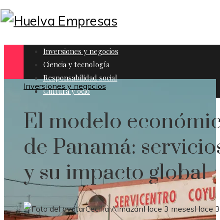
Inversiones y negocios
Ciencia y tecnología
Responsabilidad social
Inversiones y negocios
Cultura y ocio
El modelo económi
de Panamá: servicio
y su impacto global
Cecilia Almazán
Hace 3 meses
Hace 3