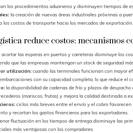
tan los procedimientos aduaneros y disminuyen tiempos de e
les:
la creación de nuevas áreas industriales próximas a puert
ta los costos de transporte hacia los mercados de exportación.
gística reduce costos: mecanismos c
:
acortar las esperas en puertos y carreteras disminuye los cost
iendo que las empresas mantengan un stock de seguridad más
r utilización:
cuando las terminales funcionan con mayor efi
embarcaciones con su capacidad completa, lo que reduce el c
o:
la disponibilidad de cadenas de frío y plazos de despacho 
ecederos (mariscos, frutas) y mejora la calidad destinada a e
cieros:
ciclos más breves entre el envío y el cobro favorecen el
to y recortan los gastos financieros para los exportadores.
nor fluctuación en los tiempos de entrega disminuye las prima
ciales más ventajosas con los compradores.