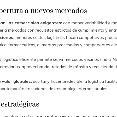
apertura a nuevos mercados
anillas comerciales exigentes:
con menor variabilidad y me
 a mercados con requisitos estrictos de cumplimiento y entr
ciones:
menores costos logísticos hacen competitivos produc
nica, farmacéuticos, alimentos procesados y componentes el
 logística eficiente permite servir mercados vecinos (India,
 ferroviarias, aprovechando tratados de tránsito y reduciendo
 valor globales:
acortar y hacer predecible la logística facil
 participación en cadenas de ensamblaje internacionales.
stratégicas
:
impulsar la articulación entre puertos, red ferroviaria y trans