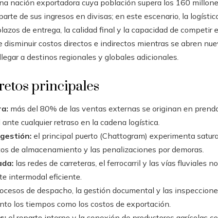
a nación exportadora cuya población supera los 160 millone
rte de sus ingresos en divisas; en este escenario, la logístic
 plazos de entrega, la calidad final y la capacidad de competir
disminuir costos directos e indirectos mientras se abren nue
 llegar a destinos regionales y globales adicionales.
retos principales
a:
más del 80% de las ventas externas se originan en prendas
ante cualquier retraso en la cadena logística.
gestión:
el principal puerto (Chattogram) experimenta satura
tos de almacenamiento y las penalizaciones por demoras.
ada:
las redes de carreteras, el ferrocarril y las vías fluviale
e intermodal eficiente.
ocesos de despacho, la gestión documental y las inspecciones
nto los tiempos como los costos de exportación.
s:
el reparto interno y la conexión de productores agrícolas 