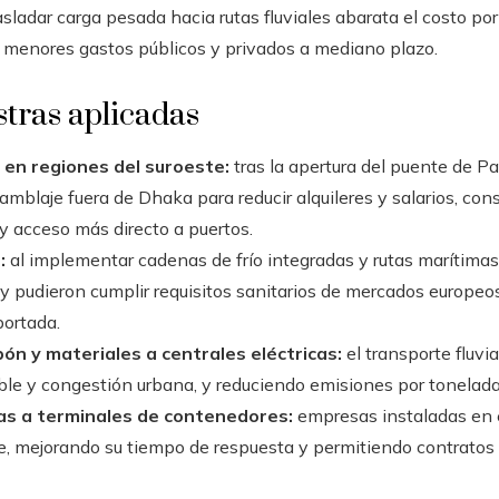
asladar carga pesada hacia rutas fluviales abarata el costo por 
o menores gastos públicos y privados a mediano plazo.
tras aplicadas
 en regiones del suroeste:
tras la apertura del puente de Pa
mblaje fuera de Dhaka para reducir alquileres y salarios, co
y acceso más directo a puertos.
:
al implementar cadenas de frío integradas y rutas marítima
y pudieron cumplir requisitos sanitarios de mercados europeo
portada.
ón y materiales a centrales eléctricas:
el transporte fluvia
le y congestión urbana, y reduciendo emisiones por tonelada
s a terminales de contenedores:
empresas instaladas en e
e, mejorando su tiempo de respuesta y permitiendo contrato