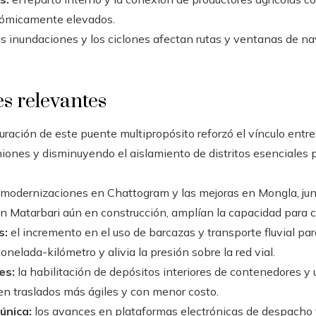
onómicamente elevados.
s inundaciones y los ciclones afectan rutas y ventanas de n
s relevantes
uración de este puente multipropósito reforzó el vínculo entr
miones y disminuyendo el aislamiento de distritos esenciales p
 modernizaciones en Chattogram y las mejoras en Mongla, junt
n Matarbari aún en construcción, amplían la capacidad para c
s:
el incremento en el uso de barcazas y transporte fluvial pa
tonelada-kilómetro y alivia la presión sobre la red vial.
es:
la habilitación de depósitos interiores de contenedores y 
iten traslados más ágiles y con menor costo.
 única:
los avances en plataformas electrónicas de despacho 