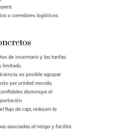
spera.
os o corredores logísticos
oncretos
os de inventario y las tarifas
 limitado.
ciencia, es posible agrupar
osto por unidad movida.
confiables disminuye el
xportación.
 flujo de caja, reducen la
s asociadas al riesgo y facilita