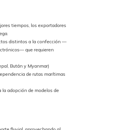
jores tiempos, los exportadores
ega.
tos distintos a la confección —
ectrónicos— que requieren
 Nepal, Bután y Myanmar)
 dependencia de rutas marítimas
ita la adopción de modelos de
porte fluvial, aprovechando al