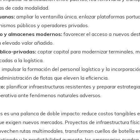
as de cada modalidad.
duanas:
ampliar la ventanilla única, enlazar plataformas portuar
anismos públicos y operadores privados.
río y almacenes modernos:
favorecer el acceso a nuevos des
 elevado valor añadido.
blico-privadas:
captar capital para modernizar terminales, me
adas a la logística.
:
impulsar la formación del personal logístico y la incorporaci
dministración de flotas que eleven la eficiencia.
co:
planificar infraestructuras resistentes y preparar estrateg
perativa ante fenómenos naturales adversos.
és es una palanca de doble impacto: reduce costos tangibles 
ue exigen nuevos mercados. Proyectos de infraestructura física
vechen rutas multimodales, transforman cuellos de botella e
xtiende y la predictibilidad aumenta, los empresarios pueden d