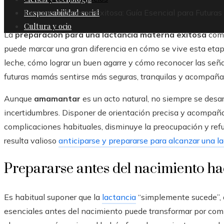
Responsabilidad social
Lactancia Materna Exitosa: Guía Esencial para Futur
Cultura y ocio
La
preparación para una lactancia materna exitosa
comi
puede marcar una gran diferencia en cómo se vive esta eta
leche, cómo lograr un buen agarre y cómo reconocer las seña
futuras mamás sentirse más seguras, tranquilas y acompañad
Aunque
amamantar
es un acto natural, no siempre se desar
incertidumbres. Disponer de orientación precisa y acompaña
complicaciones habituales, disminuye la preocupación y refuer
resulta valioso
anticiparse y prepararse para alcanzar una l
Prepararse antes del nacimiento hac
Es habitual suponer que la
lactancia
“simplemente sucede”, a
esenciales antes del nacimiento puede transformar por co