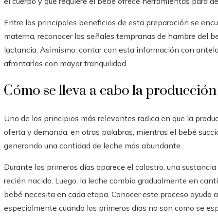
el cuerpo y qué requiere el bebé ofrece herramientas para de
Entre los principales beneficios de esta preparación se en
materna, reconocer las señales tempranas de hambre del b
lactancia. Asimismo, contar con esta información con antela
afrontarlos con mayor tranquilidad.
Cómo se lleva a cabo la producción
Uno de los principios más relevantes radica en que la produ
oferta y demanda; en otras palabras, mientras el bebé succ
generando una cantidad de leche más abundante.
Durante los primeros días aparece el calostro, una sustancia
recién nacido. Luego, la leche cambia gradualmente en cant
bebé necesita en cada etapa. Conocer este proceso ayuda a
especialmente cuando los primeros días no son como se es