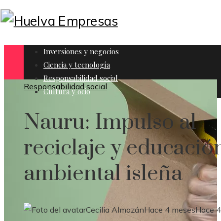
Inversiones y negocios
Ciencia y tecnología
Responsabilidad social
Responsabilidad social
Cultura y ocio
Nauru: Impulso al
reciclaje y educació
ambiental isleña
Cecilia Almazán
Hace 4 meses
Hace 4