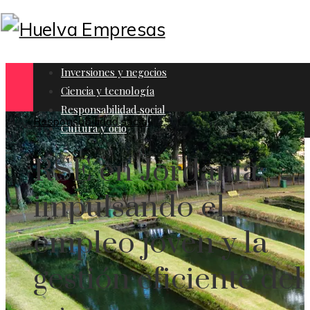
Inversiones y negocios
Ciencia y tecnología
Responsabilidad social
Responsabilidad social
Cultura y ocio
RSE en Jordania:
impulsando el
empleo joven y la
gestión eficiente del