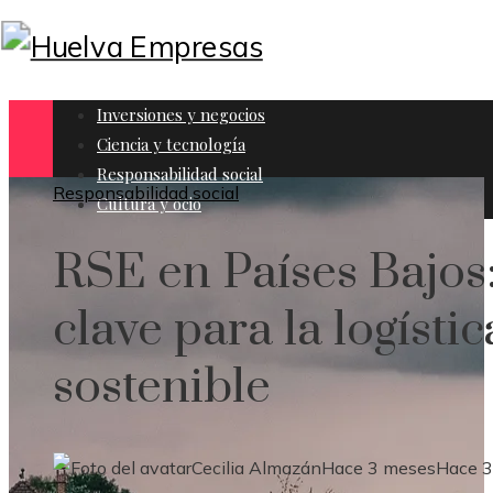
Inversiones y negocios
Ciencia y tecnología
Responsabilidad social
Responsabilidad social
Cultura y ocio
RSE en Países Bajos
clave para la logístic
sostenible
Cecilia Almazán
Hace 3 meses
Hace 3